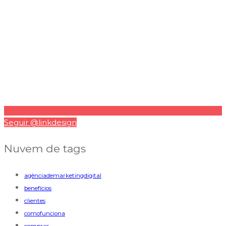
Seguir @linkdesign
Nuvem de tags
agênciademarketingdigital
benefícios
clientes
comofunciona