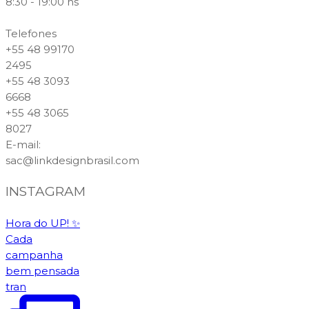
8:30 - 19:00 hs
Telefones
+55 48 99170
2495
+55 48 3093
6668
+55 48 3065
8027
E-mail
:
sac@linkdesignbrasil.com
INSTAGRAM
Hora do UP! ✨️
Cada
campanha
bem pensada
tran