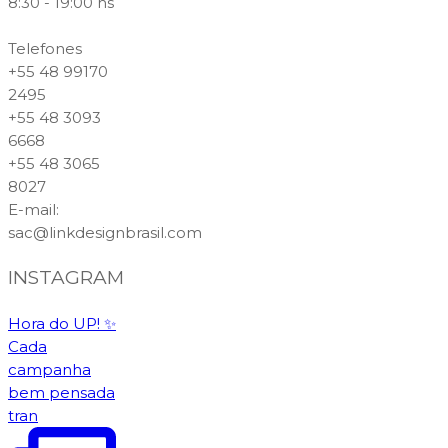
8:30 - 19:00 hs
Telefones
+55 48 99170
2495
+55 48 3093
6668
+55 48 3065
8027
E-mail
:
sac@linkdesignbrasil.com
INSTAGRAM
Hora do UP! ✨️
Cada
campanha
bem pensada
tran