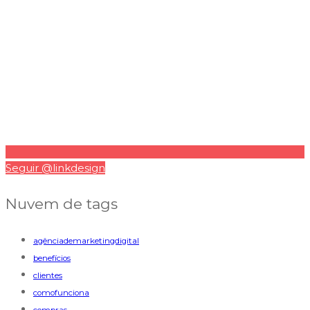
Seguir @linkdesign
Nuvem de tags
agênciademarketingdigital
benefícios
clientes
comofunciona