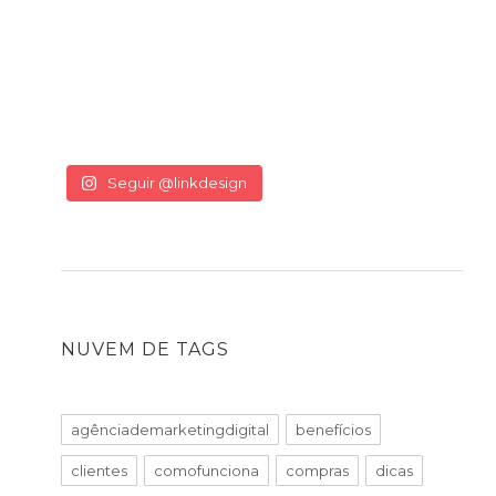
Seguir @linkdesign
NUVEM DE TAGS
agênciademarketingdigital
benefícios
clientes
comofunciona
compras
dicas