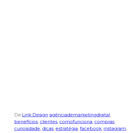
De:
Link Design
agênciademarketingdigital
,
benefícios
,
clientes
,
comofunciona
,
compras
,
curiosidade
,
dicas
,
estratégia
,
facebook
,
instagram
,