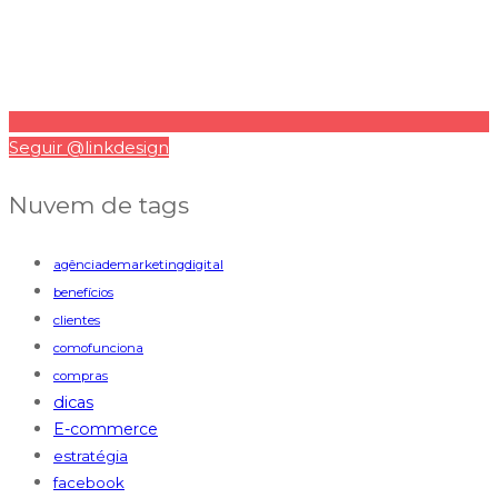
Seguir @linkdesign
Nuvem de tags
agênciademarketingdigital
benefícios
clientes
comofunciona
compras
dicas
E-commerce
estratégia
facebook