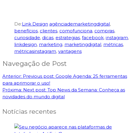
De:
Link Design
agênciademarketingdigital
,
benefícios
,
clientes
,
comofunciona
,
compras
,
curiosidade
,
dicas
,
estrategias
,
facebook
,
instagram
,
linkdesign
,
marketing
,
marketingdigital
,
métricas
,
métricasinstagram
,
vantagens
Navegação de Post
Anterior:
Previous post:
Google Agenda: 25 ferramentas
para aprimorar o uso!
Próxima:
Next post:
Top News da Semana: Conheça as
novidades do mundo digital
Notícias recentes