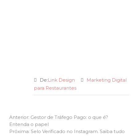
De:
Link Design
Marketing Digital
para Restaurantes
Navegação
Previous
Anterior:
Gestor de Tráfego Pago: o que é?
post:
Entenda o papel
de
Next
Próxima:
Selo Verificado no Instagram. Saiba tudo