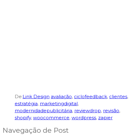
De:
Link Design
avaliação
,
ciclofeedback
,
clientes
,
estratégia
,
marketingdigital
,
modernidadepublicitária
,
reviewdrop
,
revisão
,
shopify
,
woocommerce
,
wordpress
,
zapier
Navegação de Post