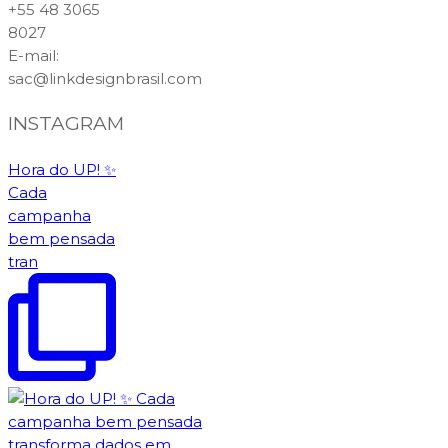
+55 48 3065
8027
E-mail
:
sac@linkdesignbrasil.com
INSTAGRAM
Hora do UP! ✨️
Cada
campanha
bem pensada
tran