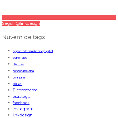
Seguir @linkdesign
Nuvem de tags
agênciademarketingdigital
benefícios
clientes
comofunciona
compras
dicas
E-commerce
estratégia
facebook
instagram
linkdesign