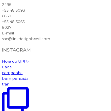
2495
+55 48 3093
6668
+55 48 3065
8027
E-mail
:
sac@linkdesignbrasil.com
INSTAGRAM
Hora do UP! ✨️
Cada
campanha
bem pensada
tran