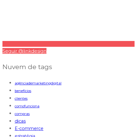
Seguir @linkdesign
Nuvem de tags
agênciademarketingdigital
benefícios
clientes
comofunciona
compras
dicas
E-commerce
estratégia