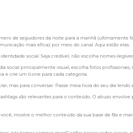
ro de seguidores da noite para a manhã (ultimamente faz
unicação mais eficaz por meio do canal. Aqui estão elas.
e identidade social. Seja credível, não escolha nomes ilegí
 social principalmente visual, escolha fotos profissionais,
ia e crie um ícone para cada categoria.
strar, mas para conversar. Passe meia hora do seu dia lendo
 hashtags são relevantes para o conteúdo. O abuso envolve
r você, mostre o melhor conteúdo da sua base de fãs e marqu
iços, nós temos sempre mais!Confira nossas redes sociais,