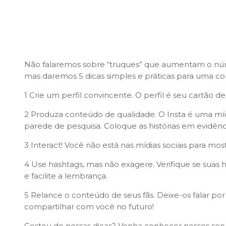
Não falaremos sobre “truques” que aumentam o núme
mas daremos 5 dicas simples e práticas para uma com
1 Crie um perfil convincente. O perfil é seu cartão d
2 Produza conteúdo de qualidade. O Insta é uma mídia
parede de pesquisa. Coloque as histórias em evidênc
3 Interact! Você não está nas mídias sociais para mo
4 Use hashtags, mas não exagere. Verifique se suas
e facilite a lembrança.
5 Relance o conteúdo de seus fãs. Deixe-os falar po
compartilhar com você no futuro!
Gostou de nossas dicas? Venha conhecer nossos serv