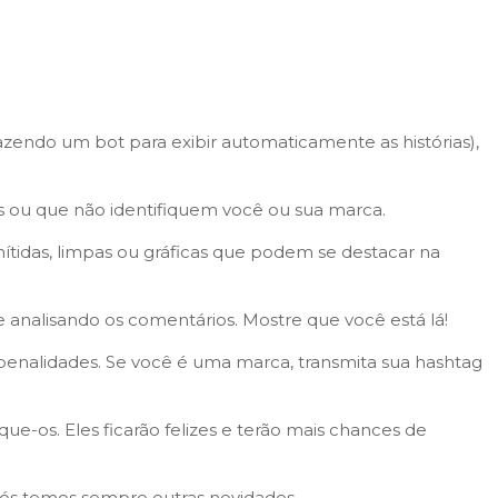
endo um bot para exibir automaticamente as histórias),
veis ou que não identifiquem você ou sua marca.
 nítidas, limpas ou gráficas que podem se destacar na
 e analisando os comentários. Mostre que você está lá!
 penalidades. Se você é uma marca, transmita sua hashtag
e-os. Eles ficarão felizes e terão mais chances de
 nós temos sempre outras novidades.