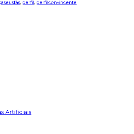
çaseusfãs
,
perfil
,
perfilconvincente
Artificiais