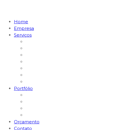
Home
Empresa
Serviços
Marketing Digital & Tráfego Pago
Posicionamento em I.A. (GEO)
MKT Digital para Restaurantes
MKT Digital para Médicos
Websites e Lojas E-commerce
Logomarcas e Kit Empresa
Hospedagem & Suporte
Portfólio
Gerenciamento Redes Sociais
Criação de Logomarcas
Sites e E-commerce
Impressos
Orçamento
Contato