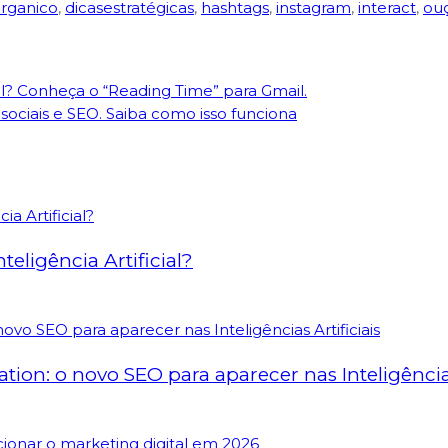
rganico
,
dicasestratégicas
,
hashtags
,
instagram
,
interact
,
ou
l? Conheça o “Reading Time” para Gmail.
sociais e SEO. Saiba como isso funciona
eligência Artificial?
on: o novo SEO para aparecer nas Inteligências 